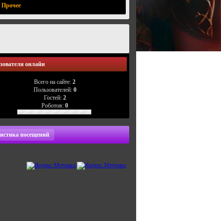
Прочее
зователи онлайн
Всего на сайте:
2
Пользователей:
0
Гостей:
2
Роботов:
0
истика посещений