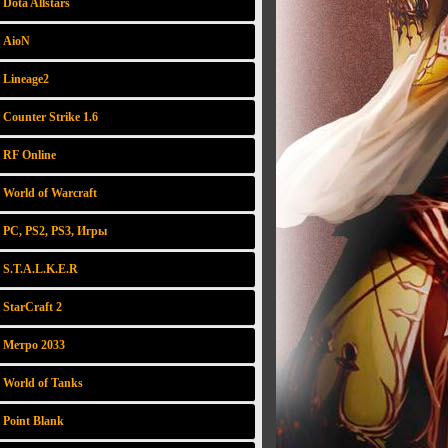
Dota Allstars
AioN
Lineage2
Counter Strike 1.6
RF Online
World of Warcraft
PC, PS2, PS3, Игры
S.T.A.L.K.E.R
StarCraft 2
Метро 2033
World of Tanks
Point Blank