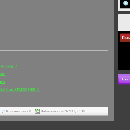
Поль
ля lineage 2
лого
Стат
апка
E-GAME под STRESS WEB 11
Комментариев - 0
Добавлено - 22-09-2011, 23:30