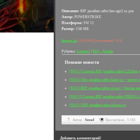
Описание:
RIP дизайна сайта line-age2.su для
Автор:
POWERSTR1KE
Платформа:
SW 11
Размер:
3.66 МБ
lineage.zip
[3,69 Mb] (cкачиваний: 113)
Рубрика:
Lineage2
/
Веб - Дизайн
Похожие новости
[SW11] Скачать RIP дизайна сайта L2Erline д
[SW11] Rip дизайна сайта Inage.su + чистое 
[SW11]RIP дизайна сайта vn-mz + Чистая ш
[SW11] Скачать RIP дизайна сайта PRID
[SW11] RIP дизайна сайта la2now.ru
Автор -
SenseI
Просмотров - 5 165
Добавить комментарий!