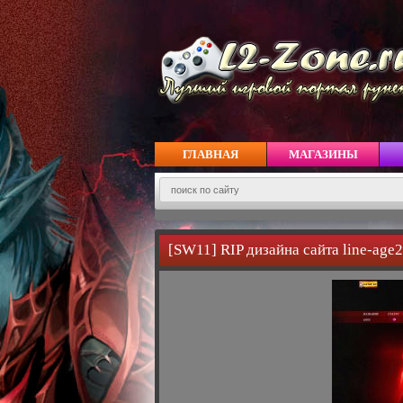
ГЛАВНАЯ
МАГАЗИНЫ
[SW11] RIP дизайна сайта line-age2