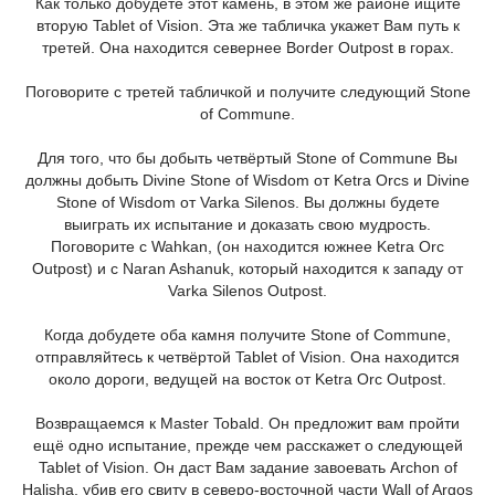
Как только добудете этот камень, в этом же районе ищите
вторую Tablet of Vision. Эта же табличка укажет Вам путь к
третей. Она находится севернее Border Outpost в горах.
Поговорите с третей табличкой и получите следующий Stone
of Commune.
Для того, что бы добыть четвёртый Stone of Commune Вы
должны добыть Divine Stone of Wisdom от Ketra Orcs и Divine
Stone of Wisdom от Varka Silenos. Вы должны будете
выиграть их испытание и доказать свою мудрость.
Поговорите с Wahkan, (он находится южнее Ketra Orc
Outpost) и с Naran Ashanuk, который находится к западу от
Varka Silenos Outpost.
Когда добудете оба камня получите Stone of Commune,
отправляйтесь к четвёртой Tablet of Vision. Она находится
около дороги, ведущей на восток от Ketra Orc Outpost.
Возвращаемся к Master Tobald. Он предложит вам пройти
ещё одно испытание, прежде чем расскажет о следующей
Tablet of Vision. Он даст Вам задание завоевать Archon of
Halisha, убив его свиту в северо-восточной части Wall of Argos