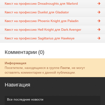
Квест на профессию Dreadnoughts для Warlord
Квест на профессию Duelist для Gladiator
Квест на профессию Phoenix Knight для Paladin
Квест на профессию Hell Knight для Dark Avenger
Квест на профессию Sagittarius для Hawkeye
Комментарии (0)
Информация
Посетители, находящиеся в группе
Гости
, не могут
оставлять комментарии к данной публикации.
Навигация
Все последние новости