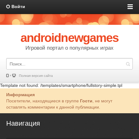
Войти
androidnewgames
Игровой портал о популярных играх
Полная версия сайта
Template not found: /templates/smartphone/fullstory-simple.tpl
Информация
Посетители, находящиеся в группе
Гости
, не могут
оставлять комментарии к данной публикации.
Навигация