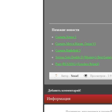
Похожие новости
Скачать Xenus 2
Скачать Меч и Магия. Герои VI
Скачать Battlefield 3
Serious Sam Double D (Mommy's Best Games
Pure (RUS/ENG) [Lossless Repack]
Автор -
SenseI
Просмотров - 5 9
Добавить комментарий!
Информация
Посетители, находящиеся в группе