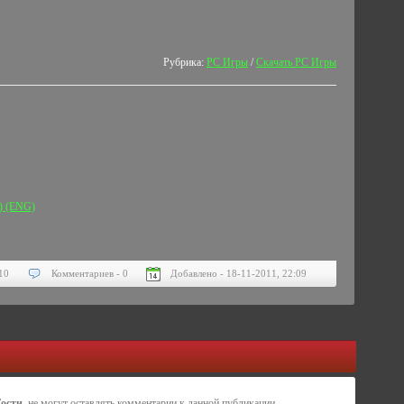
Рубрика:
PC Игры
/
Скачать PC Игры
) (ENG)
10
Комментариев - 0
Добавлено - 18-11-2011, 22:09
Гости
, не могут оставлять комментарии к данной публикации.