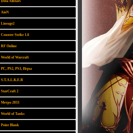
Dota Allstars
AioN
Lineage2
Counter Strike 1.6
RF Online
World of Warcraft
PC, PS2, PS3, Игры
S.T.A.L.K.E.R
StarCraft 2
Метро 2033
World of Tanks
Point Blank