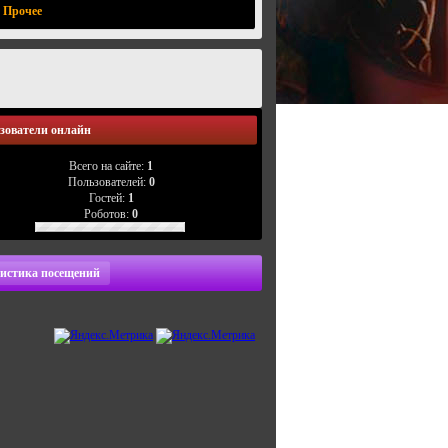
Прочее
зователи онлайн
Всего на сайте:
1
Пользователей:
0
Гостей:
1
Роботов:
0
истика посещений