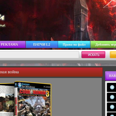
РЕКЛАМА
ПАТЧИ L2
Права на файл
Добавить игр
нная война
НАВ