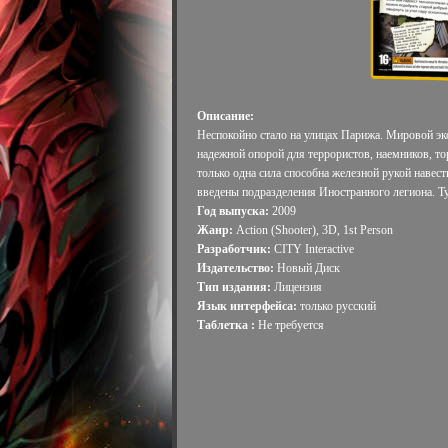
Описание:
Неспокойно стало на улицах Парижа. Мировой эк
надежной опорой для террористов, наемников, то
только одна сила способна железной рукой наве
введены подразделения Иностранного легиона. Ту
Год выпуска:
2009
Жанр:
Action (Shooter), 3D, 1st Person
Разработчик:
CITY Interactive
Издательство:
Новый Диск
Тип издания:
Лицензия
Язык интерфейса:
только русский
Таблетка :
Не требуется