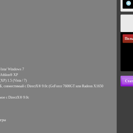
Поль
ista/ Windows 7
 Athlon® XP
Р) 1.5 (Vista / 7)
Стат
Б, совместимый с DirectX® 9.0c (GeForce 7600GT или Radeon X1650
мое с DirectX® 9.0с
игры