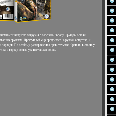
ономический кризис погрузил в хаос всю Европу. Трущобы стали
рговцев оружием. Преступный мир процветает на руинах общества, и
сти порядок. По особому распоряжению правительства Франции в столицу
т же в городе вспыхнула настоящая война.