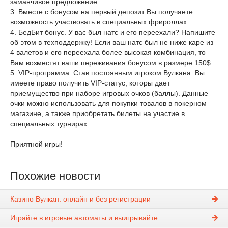
заманчивое предложение.
3. Вместе с бонусом на первый депозит Вы получаете
возможность участвовать в специальных фрироллах
4. БедБит бонус. У вас был натс и его переехали? Напишите
об этом в техподдержку! Если ваш натс был не ниже каре из
4 валетов и его переехала более высокая комбинация, то
Вам возместят ваши переживания бонусом в размере 150$
5. VIP-программа. Став постоянным игроком Вулкана Вы
имеете право получить VIP-статус, которы дает
приемущество при наборе игровых очков (баллы). Данные
очки можно использовать для покупки товалов в покерном
магазине, а также приобретать билеты на участие в
специальных турнирах.
Приятной игры!
Похожие новости
Казино Вулкан: онлайн и без регистрации
Играйте в игровые автоматы и выигрывайте