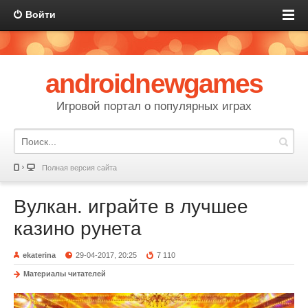
Войти
androidnewgames
Игровой портал о популярных играх
Полная версия сайта
Вулкан. играйте в лучшее
казино рунета
ekaterina
29-04-2017, 20:25
7 110
Материалы читателей