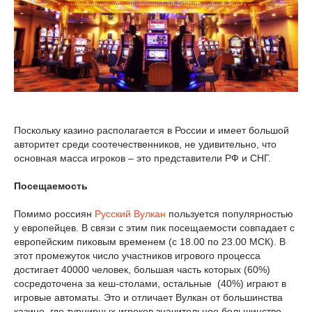
Поскольку казино располагается в России и имеет большой
авторитет среди соотечественников, не удивительно, что
основная масса игроков – это представители РФ и СНГ.
Посещаемость
Помимо россиян
Русский Вулкан
пользуется популярностью
у европейцев. В связи с этим пик посещаемости совпадает с
европейским пиковым временем (с 18.00 по 23.00 МСК). В
этот промежуток число участников игрового процесса
достигает 40000 человек, большая часть которых (60%)
сосредоточена за кеш-столами, остальные (40%) играют в
игровые автоматы. Это и отличает Вулкан от большинства
казино, где турнирных игроков значительное большинство.