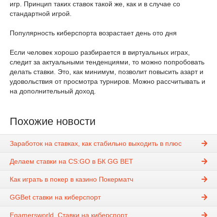
игр. Принцип таких ставок такой же, как и в случае со
стандартной игрой.
Популярность киберспорта возрастает день ото дня
Если человек хорошо разбирается в виртуальных играх,
следит за актуальными тенденциями, то можно попробовать
делать ставки. Это, как минимум, позволит повысить азарт и
удовольствия от просмотра турниров. Можно рассчитывать и
на дополнительный доход.
Похожие новости
Заработок на ставках, как стабильно выходить в плюс
Делаем ставки на CS:GO в БК GG BET
Как играть в покер в казино Покерматч
GGBet ставки на киберспорт
Egamersworld. Ставки на киберспорт