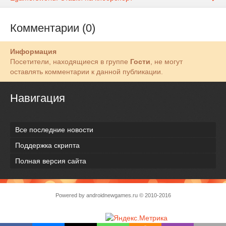
Комментарии (0)
Информация
Посетители, находящиеся в группе
Гости
, не могут
оставлять комментарии к данной публикации.
Навигация
Все последние новости
Поддержка скрипта
Полная версия сайта
Powered by
androidnewgames.ru
© 2010-2016