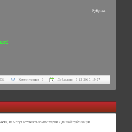
Рубрика: ---
рверу?
931
Комментариев - 0
Добавлено - 9-12-2010, 19:27
Гости
, не могут оставлять комментарии к данной публикации.