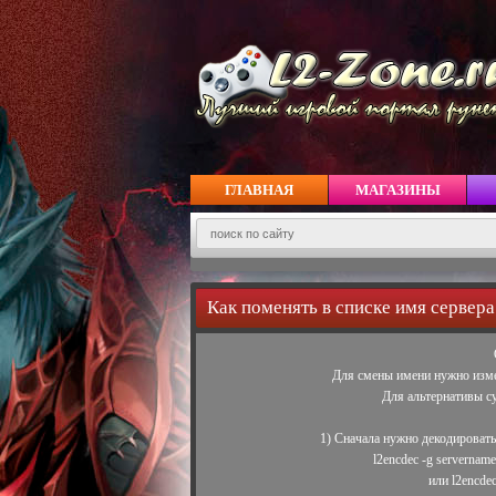
ГЛАВНАЯ
МАГАЗИНЫ
Как поменять в списке имя сервера
Для смены имени нужно измен
Для альтернативы су
1) Сначала нужно декодировать 
l2encdec -g servernam
или l2encdec