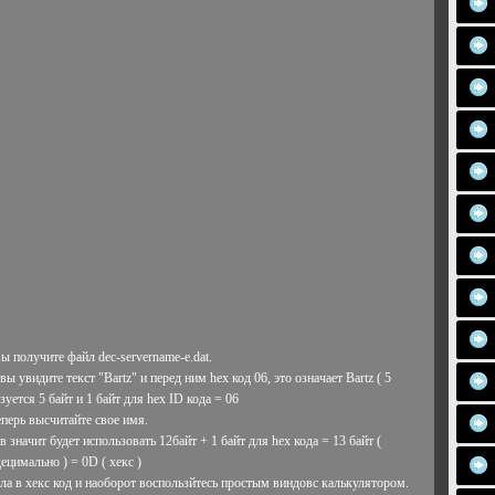
ы получите файл dec-servername-e.dat.
ы увидите текст "Bartz" и перед ним hex код 06, это означает Bartz ( 5
уется 5 байт и 1 байт для hex ID кода = 06
перь высчитайте свое имя.
начит будет использовать 12байт + 1 байт для hex кода = 13 байт (
ецимально ) = 0D ( хекс )
а в хекс код и наоборот воспользйтесь простым виндовс калькулятором.