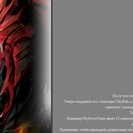
После этого в
Теперь открываем его с помощью UltraEdit, и в
символов ) использ
Те
Например MyServerName имеет 12 символов з
д
Примечание: чтобы переводить децимальные числ