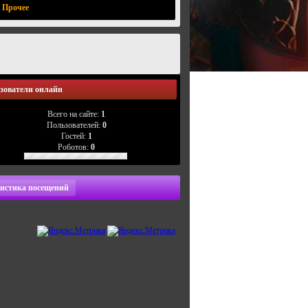
Прочее
зователи онлайн
Всего на сайте:
1
Пользователей:
0
Гостей:
1
Роботов:
0
истика посещений