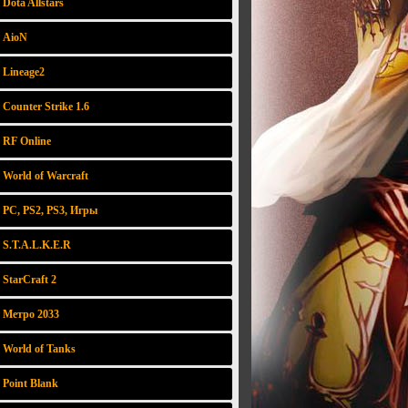
Dota Allstars
AioN
Lineage2
Counter Strike 1.6
RF Online
World of Warcraft
PC, PS2, PS3, Игры
S.T.A.L.K.E.R
StarCraft 2
Метро 2033
World of Tanks
Point Blank