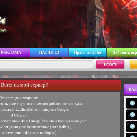
РЕКЛАМА
ПАТЧИ L2
Права на файл
Добавить игр
 Bartz на мой сервер?
НАВ
Ответ от администрации:
ять клиент для этого вам понадобится вот эта тулза.
ществует L2ClientDat_en - найдите в Google.
И UltraEdit
servername-e.dat в LineageII/system используя команду :
e-e.dat ( если у вас неизменённые ранее файлы )
 -s servername-e.dat ( если наоборот )