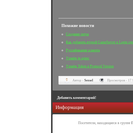
Похожие новости
Создание патча
Как добавить второй GameServer к Login се
Руссификация клиента
Узнаём ip адрес
Узнаём Token и Protocol Version
Автор -
SenseI
Просмотров - 17 
Добавить комментарий!
Информация
Посетители, находящиеся в группе