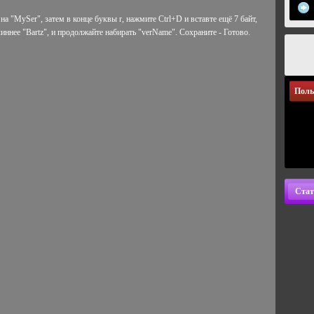
на "MySer", затем в конце буквы r, нажмите Ctrl+D и вставте ещё 7 байт,
ннее "Bartz", и продолжайте набирать "verName". Сохраните - Готово.
Поль
Стат