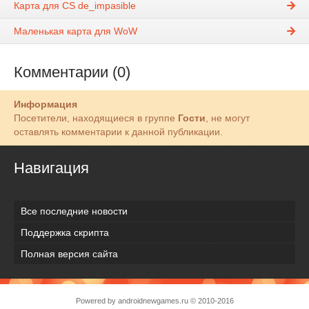
Карта для СS de_impasible
Маленькая карта для WoW
Комментарии (0)
Информация
Посетители, находящиеся в группе
Гости
, не могут
оставлять комментарии к данной публикации.
Навигация
Все последние новости
Поддержка скрипта
Полная версия сайта
Powered by
androidnewgames.ru
© 2010-2016