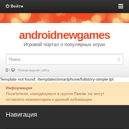
Войти
androidnewgames
Игровой портал о популярных играх
Полная версия сайта
Template not found: /templates/smartphone/fullstory-simple.tpl
Информация
Посетители, находящиеся в группе
Гости
, не могут
оставлять комментарии к данной публикации.
Навигация