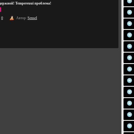
держной! Tempereuui проблема!
0
Автор:
SenseI