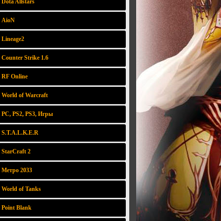
Dota Allstars
AioN
Lineage2
Counter Strike 1.6
RF Online
World of Warcraft
PC, PS2, PS3, Игры
S.T.A.L.K.E.R
StarCraft 2
Метро 2033
World of Tanks
Point Blank