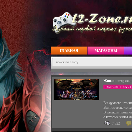
ГЛАВНАЯ
МАГАЗИНЫ
Живая история» 
18-08-2011, 05:24
Вы думаете, что зн
Вам известно тольк
В далеком прошлом
о которых знают л
7 822