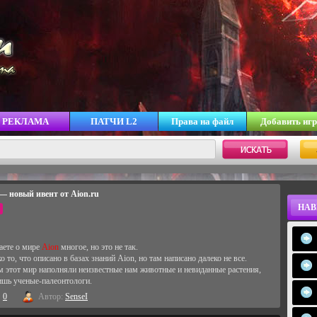
РЕКЛАМА
ПАТЧИ L2
Права на файл
Добавить игр
— новый ивент от Aion.ru
НАВ
аете о мире
Aion
многое, но это не так.
о то, что описано в базах знаний Aion, но там написано далеко не все.
 этот мир наполняли неизвестные нам животные и невиданные растения,
ишь ученые-палеонтологи.
0
Автор:
SenseI