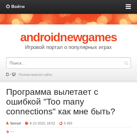
Войти
androidnewgames
Игровой портал о популярных играх
Полная версия сайта
Программа вылетает с
ошибкой "Too many
connections" как мне быть?
SenseI
8-12-2010, 18:52
5 420
---