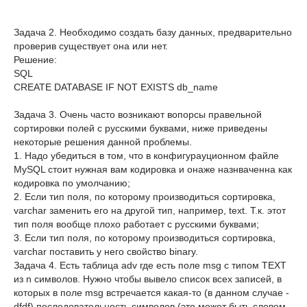
Задача 2. Необходимо создать базу данных, предварительно
проверив существует она или нет.
Решение:
SQL
CREATE DATABASE IF NOT EXISTS db_name
Задача 3. Очень часто возникают вопорсы правельной
сортировки полей с русскими буквами, ниже приведены
некоторые решения данной проблемы.
1. Надо убедиться в том, что в конфигурауционном файле
MySQL стоит нужная вам кодировка и онаже назнваченна как
кодировка по умолчанию;
2. Если тип поля, по которому производиться сортировка,
varchar заменить его на другой тип, например, text. Т.к. этот
тип поля вообще плохо работает с русскими буквами;
3. Если тип поля, по которому производиться сортировка,
varchar поставить у него свойство binary.
Задача 4. Есть таблица adv где есть поле msg с типом TEXT
из n символов. Нужно чтобы вывело список всех записей, в
которых в поле msg встречается какая-то (в данном случае -
dfdf) последовательность символов (это может быть словом