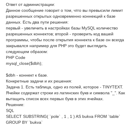
Ответ от администрации:
Данное сообщение говорит о том, чтго вы превысили лимит
разрешенных открытых одновременно коннекций к базе
данных. Есть два пути решения:
первый - увеличить в настройках базы MySQL количество
разрешенных коннектов; второй - проверить код вашей
программы, чтобы после открытия коннекта к базе он всегда
закрывался например для PHP это будет выглядить
следующем образом:
PHP Code
mysql_close($dbh);
$dbh - коннект к базе.
Конкретные задачи и их решения:
Задача 1. Есть таблица, одно из полей, которое - TINYTEXT.
Ячейки содержат строки из латинских букв и символа "_". Как
вытащить список всех первых букв в этих ячейках.
Решение:
SQL
SELECT SUBSTRING( `pole` , 1 , 1 ) AS bukva FROM `table`
GROUP BY `bukva`