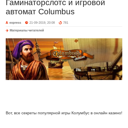
Гаминаторслотс и игровой
автомат Columbus
express
21-09-2019, 20:08
781
Материалы читателей
Вот, все секреты популярной игры Колумбус в онлайн казино!