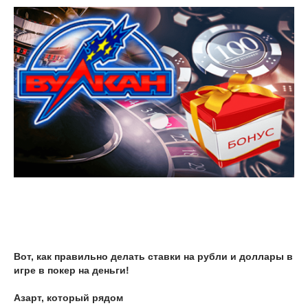
Вот, как правильно делать ставки на рубли и доллары в
игре в покер на деньги!
Азарт, который рядом