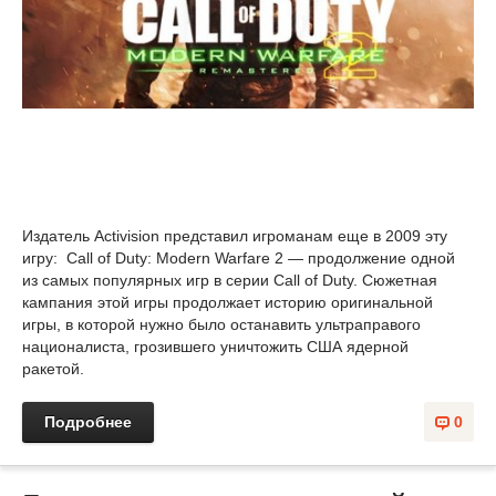
Издатель Activision представил игроманам еще в 2009 эту
игру: Call of Duty: Modern Warfare 2 — продолжение одной
из самых популярных игр в серии Call of Duty. Сюжетная
кампания этой игры продолжает историю оригинальной
игры, в которой нужно было останавить ультраправого
националиста, грозившего уничтожить США ядерной
ракетой.
Подробнее
0