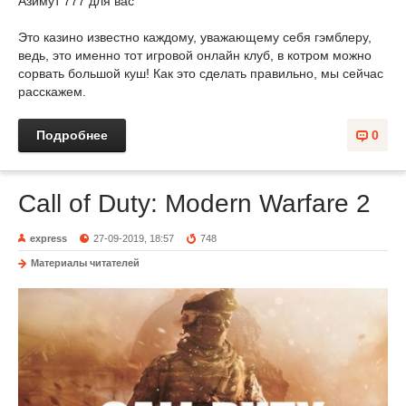
Азимут 777 для вас
Это казино известно каждому, уважающему себя гэмблеру,
ведь, это именно тот игровой онлайн клуб, в котром можно
сорвать большой куш! Как это сделать правильно, мы сейчас
расскажем.
Подробнее
0
Call of Duty: Modern Warfare 2
express
27-09-2019, 18:57
748
Материалы читателей