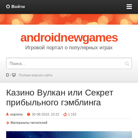
Войти
androidnewgames
Игровой портал о популярных играх
Полная версия сайта
Казино Вулкан или Секрет
прибыльного гэмблинга
express
30-08-2019, 23:22
1 152
Материалы читателей