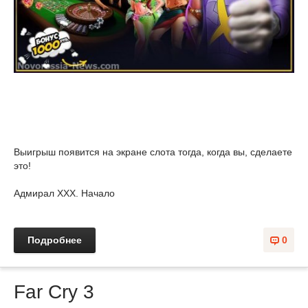
Выигрыш появится на экране слота тогда, когда вы, сделаете
это!
Адмирал XXX. Начало
Подробнее
0
Far Cry 3