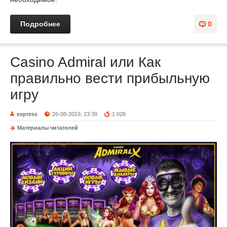
Подробнее
0
Casino Admiral или Как
правильно вести прибыльную
игру
express
26-08-2019, 23:39
1 028
Материалы читателей